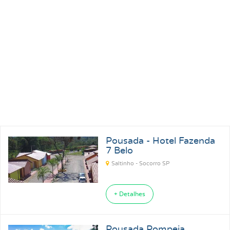
Pousadas para Carnaval 2027
Pousadas na Praia
Pousadas para Férias
Pousadas no Thermas
Pousadas Perto no Carrero World
Pousadas em Ubatuba SP
Pousadas em Florianópolis SC
Pousada - Hotel Fazenda
Pousadas em Ilhabela SP
7 Belo
Pousadas em Praia Grande SP
Pousadas em Paraty RJ
Saltinho - Socorro SP
+ Detalhes
Pousada Pompeia