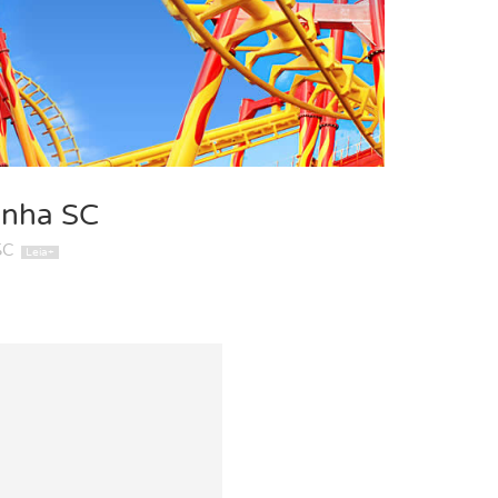
enha SC
SC