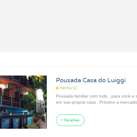
Pousada Casa do Luiggi
Penha SC
Pousada familiar com tudo , para você e s
em sua própria casa , Próximo a mercado,
+ Detalhes