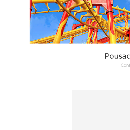
Pousad
Conf