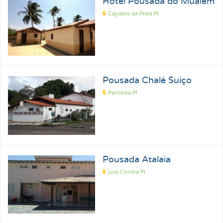
Hotel Pousada do Muálem
Cajueiro da Praia PI
Pousadas para Carnaval 2027
Pousadas na Praia
Pousadas para Férias
Pousadas no Thermas
Pousadas Perto no Carrero World
Pousada Chalé Suíço
Parnaíba PI
Pousadas em Ubatuba SP
Pousadas em Florianópolis SC
Pousadas em Ilhabela SP
Pousadas em Praia Grande SP
Pousadas em Paraty RJ
Pousada Atalaia
Luís Correia PI