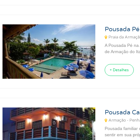
Pousada Pé
Praia da Armaçã
A Pousada Pé na A
de Armação do Ita
+ Detalhes
Pousada Ca
Armação - Penh
Pousada familiar 
sentir em sua pró