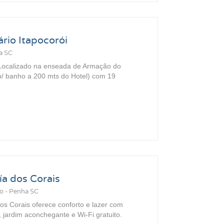
ário Itapocorói
a SC
: Localizado na enseada de Armação do
 p/ banho a 200 mts do Hotel) com 19
a dos Corais
o - Penha SC
s Corais oferece conforto e lazer com
e, jardim aconchegante e Wi-Fi gratuito.