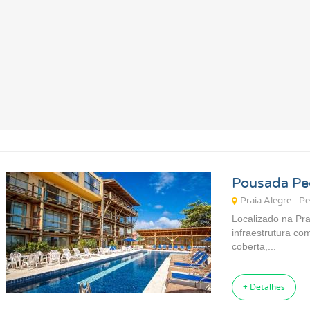
Pousadas para Carnaval 2027
Pousadas na Praia
Pousadas para Férias
Pousadas no Thermas
Pousadas Perto no Carrero World
Pousadas em Ubatuba SP
Pousadas em Florianópolis SC
Pousadas em Ilhabela SP
Pousadas em Praia Grande SP
Pousadas em Paraty RJ
Pousada Ped
Praia Alegre - P
Localizado na Pra
infraestrutura com
coberta,...
+ Detalhes