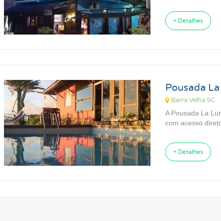
+ Detalhes
Pousada La
Barra Velha SC
A Pousada La Lun
com acesso direto
+ Detalhes