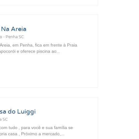
 Na Areia
o - Penha SC
reia, em Penha, fica em frente à Praia
pocorói e oferece piscina ao...
sa do Luiggi
a SC
com tudo , para você e sua família se
pria casa , Próximo a mercado,...