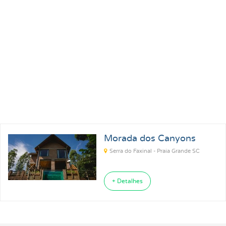
Pousadas para Carnaval 2027
Pousadas na Praia
Pousadas para Férias
Pousadas no Thermas
Pousadas Perto no Carrero World
Pousadas em Ubatuba SP
Morada dos Canyons
Pousadas em Florianópolis SC
Pousadas em Ilhabela SP
Serra do Faxinal - Praia Grande SC
Pousadas em Praia Grande SP
Pousadas em Paraty RJ
+ Detalhes