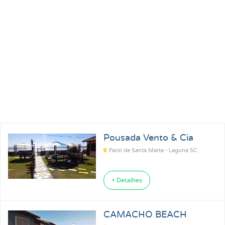
Pousadas para Carnaval 2027
Pousadas na Praia
Pousadas para Férias
Pousadas no Thermas
Pousadas Perto no Carrero World
Pousadas em Ubatuba SP
Pousadas em Florianópolis SC
Pousadas em Ilhabela SP
Pousada Vento & Cia
Pousadas em Praia Grande SP
Pousadas em Paraty RJ
Farol de Santa Marta - Laguna SC
+ Detalhes
CAMACHO BEACH