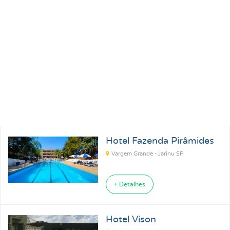
Pousadas para Carnaval 2027
Pousadas na Praia
Pousadas para Férias
Pousadas no Thermas
Pousadas Perto no Carrero World
Pousadas em Ubatuba SP
Pousadas em Florianópolis SC
Pousadas em Ilhabela SP
Hotel Fazenda Pirâmides
Pousadas em Praia Grande SP
Pousadas em Paraty RJ
Vargem Grande - Jarinu SP
+ Detalhes
Hotel Vison