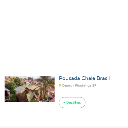
Pousadas para Carnaval 2027
Pousadas na Praia
Pousadas para Férias
Pousadas no Thermas
Pousadas Perto no Carrero World
Pousadas em Ubatuba SP
Pousada Chalé Brasil
Pousadas em Florianópolis SC
Pousadas em Ilhabela SP
Centro - Piratininga SP
Pousadas em Praia Grande SP
Pousadas em Paraty RJ
+ Detalhes