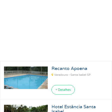
Pousadas para Carnaval 2027
Pousadas na Praia
Pousadas para Férias
Pousadas no Thermas
Pousadas Perto no Carrero World
Pousadas em Ubatuba SP
Recanto Apoena
Pousadas em Florianópolis SC
Pousadas em Ilhabela SP
Varadouro - Santa Isabel SP
Pousadas em Praia Grande SP
Pousadas em Paraty RJ
+ Detalhes
Hotel Estância Santa
Isabel