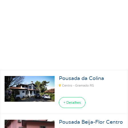
Pousadas para Carnaval 2027
Pousadas na Praia
Pousadas para Férias
Pousadas no Thermas
Pousadas Perto no Carrero World
Pousadas em Ubatuba SP
Pousadas em Florianópolis SC
Pousada da Colina
Pousadas em Ilhabela SP
Pousadas em Praia Grande SP
Centro - Gramado RS
Pousadas em Paraty RJ
+ Detalhes
Pousada Beija-Flor Centro