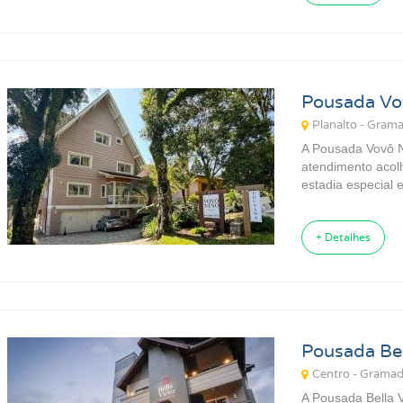
Pousada Vo
Planalto - Gram
A Pousada Vovô 
atendimento acol
estadia especial 
+ Detalhes
Pousada Bel
Centro - Grama
A Pousada Bella 