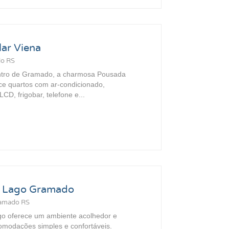
ar Viena
do RS
ntro de Gramado, a charmosa Pousada
ce quartos com ar-condicionado,
CD, frigobar, telefone e...
 Lago Gramado
ramado RS
o oferece um ambiente acolhedor e
omodações simples e confortáveis.