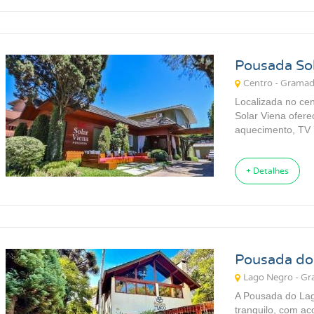
Pousada Sol
Centro - Grama
Localizada no ce
Solar Viena ofere
aquecimento, TV L
+ Detalhes
Pousada do
Lago Negro - G
A Pousada do Lag
tranquilo, com ac