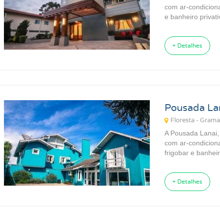
com ar-condiciona
e banheiro privati
+ Detalhes
Pousada La
Floresta - Gram
A Pousada Lanai
com ar-condiciona
frigobar e banheir
+ Detalhes