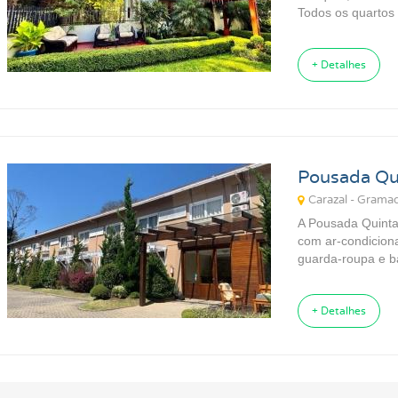
Todos os quartos
+ Detalhes
Pousada Qui
Carazal - Grama
A Pousada Quinta
com ar-condiciona
guarda-roupa e ba
+ Detalhes