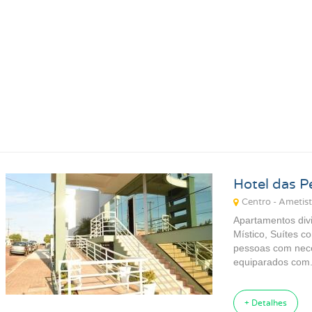
Pousadas para Carnaval 2027
Pousadas na Praia
Pousadas para Férias
Pousadas no Thermas
Pousadas Perto no Carrero World
Pousadas em Ubatuba SP
Pousadas em Florianópolis SC
Pousadas em Ilhabela SP
Pousadas em Praia Grande SP
Pousadas em Paraty RJ
Hotel das P
Centro - Ametist
Apartamentos div
Místico, Suítes 
pessoas com nece
equiparados com.
+ Detalhes