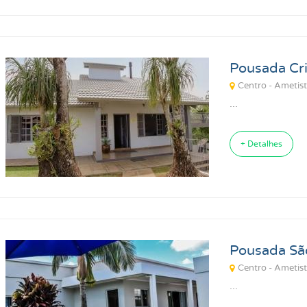
Pousada Cri
Centro - Ametist
...
+ Detalhes
Pousada São
Centro - Ametist
...