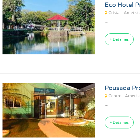
Eco Hotel P
Cristal - Ametist
...
+ Detalhes
Pousada Pro
Centro - Ametist
...
+ Detalhes