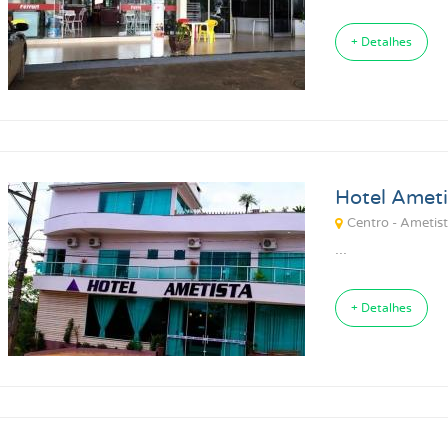
+ Detalhes
Hotel Ameti
Centro - Ametist
...
+ Detalhes