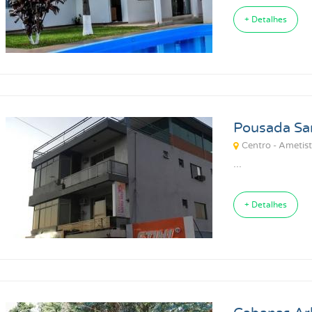
+ Detalhes
Pousada San
Centro - Ametist
...
+ Detalhes