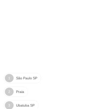
São Paulo SP
Praia
Ubatuba SP