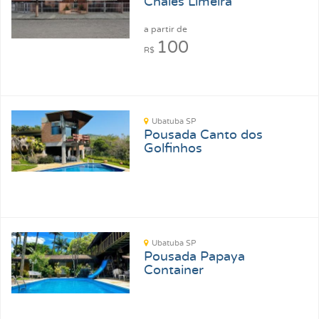
Chalés Limeira
a partir de
100
R$
Ubatuba SP
Pousada Canto dos
Golfinhos
Ubatuba SP
Pousada Papaya
Container