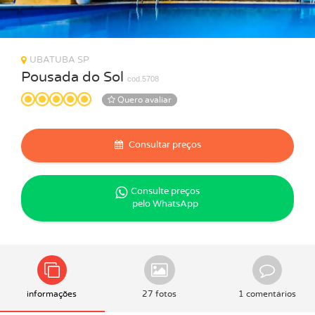
UBATUBA SP
Pousada do Sol
cod.5708
Quero avaliar
Consultar preços
Consulte preços
pelo WhatsApp
informações
27 fotos
1 comentários