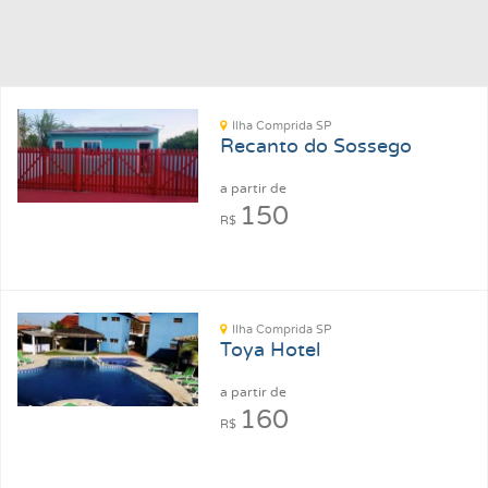
Ilha Comprida SP
Recanto do Sossego
a partir de
150
R$
Ilha Comprida SP
Toya Hotel
a partir de
160
R$