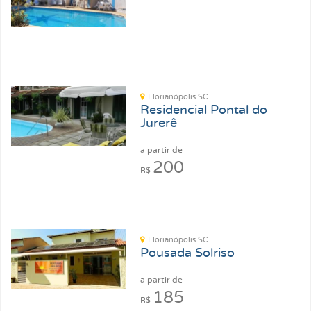
Florianópolis SC
Residencial Pontal do
Jurerê
a partir de
200
R$
Florianópolis SC
Pousada Solriso
a partir de
185
R$