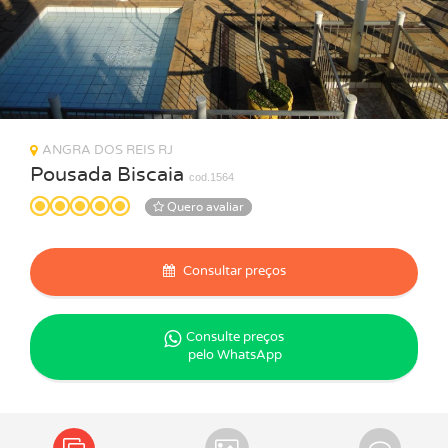
ANGRA DOS REIS RJ
Pousada Biscaia
cod.1564
Quero avaliar
Consultar preços
Consulte preços
pelo WhatsApp