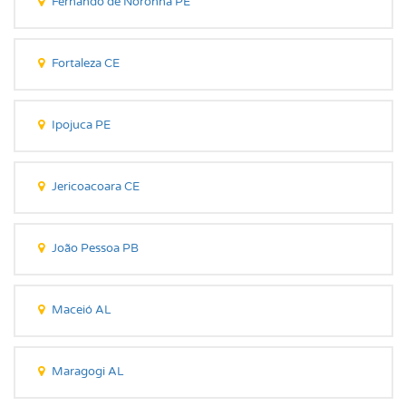
Fernando de Noronha PE
Fortaleza CE
Ipojuca PE
Jericoacoara CE
João Pessoa PB
Maceió AL
Maragogi AL