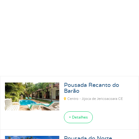
Pousadas para Carnaval 2027
Pousadas na Praia
Pousadas para Férias
Pousadas no Thermas
Pousadas Perto no Carrero World
Pousadas em Ubatuba SP
Pousada Recanto do
Pousadas em Florianópolis SC
Barão
Pousadas em Ilhabela SP
Pousadas em Praia Grande SP
Centro - Jijoca de Jericoacoara CE
Pousadas em Paraty RJ
+ Detalhes
Pousada do Norte