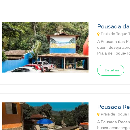
Pousada da
Praia do Toque-
A Pousada das Pe
quem deseja apro
Praia de Toque-To
+ Detalhes
Pousada Re
Praia de Toque 
A Pousada Recant
busca aconchego,