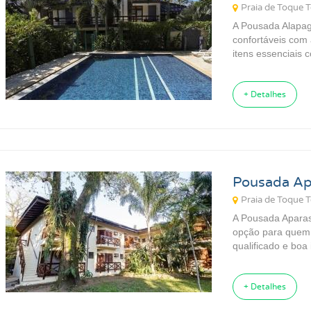
Praia de Toque 
A Pousada Alapag
confortáveis com 
itens essenciais 
Pousadas para Carnaval 2027
Pousadas na Praia
Pousadas para Férias
+ Detalhes
Pousadas no Thermas
Pousadas Perto no Carrero World
Pousadas em Ubatuba SP
Pousadas em Florianópolis SC
Pousada Ap
Pousadas em Ilhabela SP
Pousadas em Praia Grande SP
Praia de Toque 
Pousadas em Paraty RJ
A Pousada Aparas
opção para quem 
qualificado e boa 
+ Detalhes