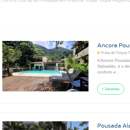
Confira 5 dicas de Pousadas em Praia de Toque Toque Pequeno
Ancore Pou
Praia de Toque-
A Ancore Pousad
Sebastião, é o de
conforto e...
+ Detalhes
Pousada Al