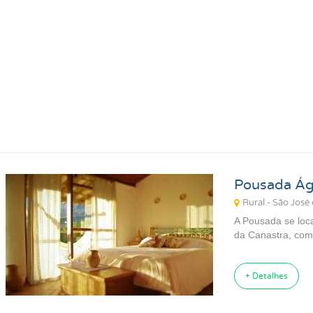
Pousadas para Carnaval 2027
Pousadas na Praia
Pousadas para Férias
Pousadas no Thermas
Pousadas Perto no Carrero World
Pousadas em Ubatuba SP
Pousadas em Florianópolis SC
Pousadas em Ilhabela SP
Pousadas em Praia Grande SP
Pousadas em Paraty RJ
Pousada Ág
Rural - São José
A Pousada se loc
da Canastra, com
+ Detalhes