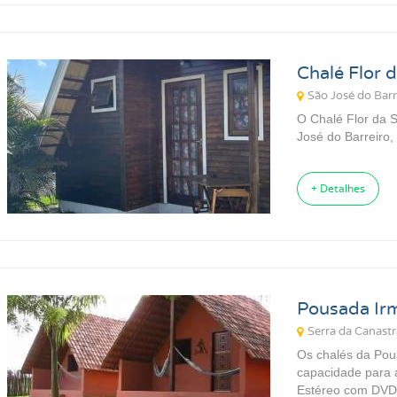
Chalé Flor 
São José do Bar
O Chalé Flor da S
José do Barreiro,
+ Detalhes
Pousada Ir
Serra da Canastr
Os chalés da Pous
capacidade para 
Estéreo com DVD 