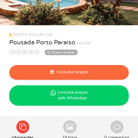
PORTO SEGURO BA
Pousada Porto Paraíso
cod.3342
Quero avaliar
Consultar preços
Consulte preços
pelo WhatsApp
informações
19 fotos
0 comentários