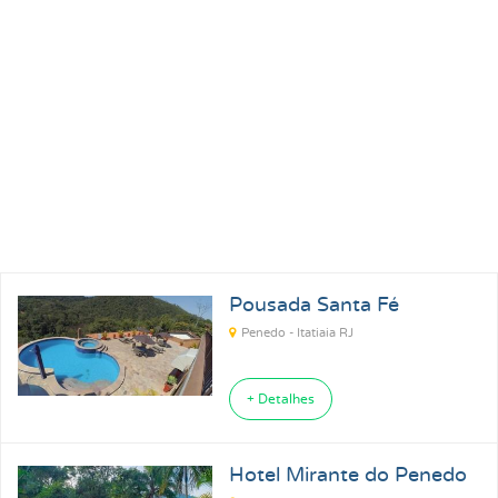
Pousadas para Carnaval 2027
Pousadas na Praia
Pousadas para Férias
Pousadas no Thermas
Pousadas Perto no Carrero World
Pousadas em Ubatuba SP
Pousadas em Florianópolis SC
Pousadas em Ilhabela SP
Pousada Santa Fé
Pousadas em Praia Grande SP
Pousadas em Paraty RJ
Penedo - Itatiaia RJ
+ Detalhes
Hotel Mirante do Penedo