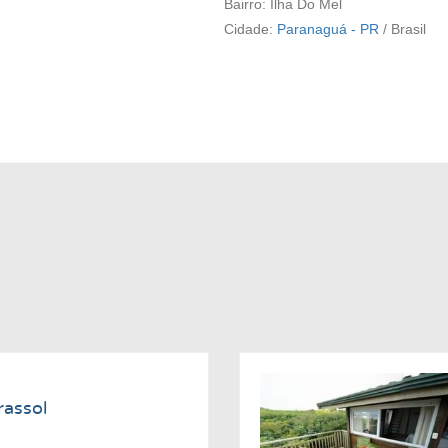
Bairro: Ilha Do Mel
Cidade:
Paranaguá - PR
/
Brasil
rassol