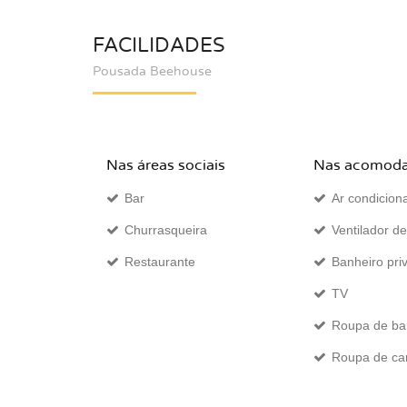
FACILIDADES
Pousada Beehouse
Nas áreas sociais
Nas acomod
Bar
Ar condicion
Churrasqueira
Ventilador de
Restaurante
Banheiro pri
TV
Roupa de b
Roupa de c