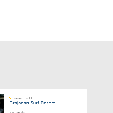
Paranaguá PR
Grajagan Surf Resort
a partir de