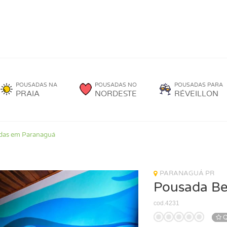
POUSADAS NA
POUSADAS NO
POUSADAS PARA
PRAIA
NORDESTE
RÉVEILLON
das em Paranaguá
PARANAGUÁ PR
Pousada B
cod.4231
Q