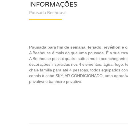
INFORMAÇÕES
Pousada Beehouse
Pousada para fim de semana, feriado, revéillon e c
A Beehouse é mais do que uma pousada. É a sua cas
A Beehouse possui quatro suítes muito aconchegante
decorações inspiradas nos 4 elementos, água, fogo, te
chalé família para até 4 pessoas, todos equipados c
canais à cabo SKY, AR CONDICIONADO, uma agradáv
privativa e banheiro privativo.