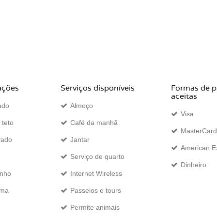
ações
Serviços disponíveis
Formas de 
aceitas
ado
Almoço
Visa
 teto
Café da manhã
MasterCard
vado
Jantar
American E
Serviço de quarto
Dinheiro
anho
Internet Wireless
ama
Passeios e tours
Permite animais