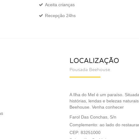
Aceita crianças
Recepção 24hs
LOCALIZAÇÃO
Pousada Beehouse
A Ilha do Mel é um paraíso. Situada 
histórias, lendas e belezas naturai
Beehouse. Venha conhecer
as
Farol Das Conchas, S/n
Complemento: ao lado do restaura
CEP: 83251000