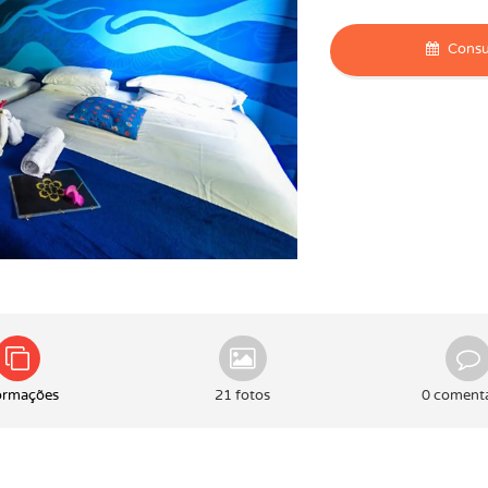
Consul
ormações
21 fotos
0 comentá