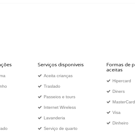
ações
Serviços disponíveis
Formas de 
aceitas
ama
Aceita crianças
Hipercard
anho
Traslado
Diners
Passeios e tours
MasterCard
Internet Wireless
Visa
Lavanderia
Dinheiro
vado
Serviço de quarto