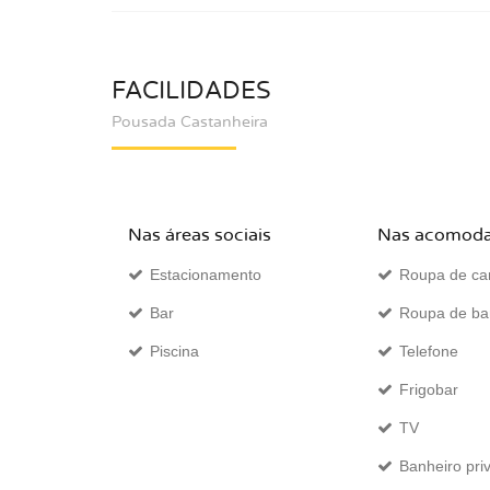
FACILIDADES
Pousada Castanheira
Nas áreas sociais
Nas acomod
Estacionamento
Roupa de c
Bar
Roupa de b
Piscina
Telefone
Frigobar
TV
Banheiro pri