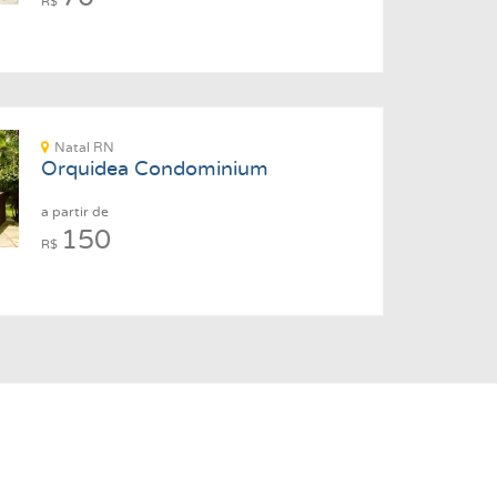
R$
Natal RN
Orquidea Condominium
a partir de
150
R$