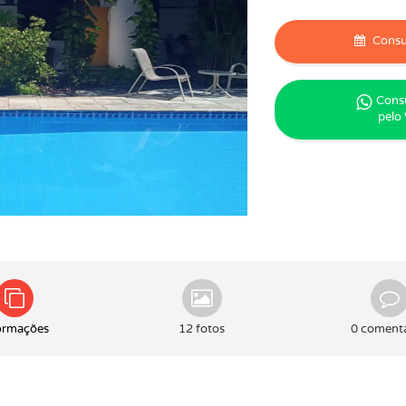
Consul
Consu
pelo
ormações
12 fotos
0 comentá