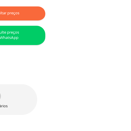
tar preços
lte preços
 WhatsApp
rios