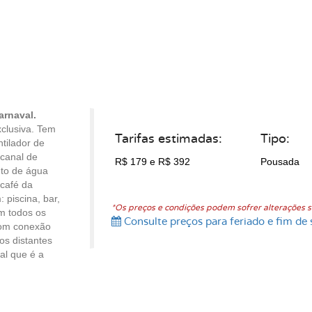
arnaval.
clusiva. Tem
Tarifas estimadas:
Tipo:
tilador de
 canal de
R$ 179
e R$ 392
Pousada
nto de água
 café da
 piscina, bar,
*Os preços e condições podem sofrer alterações s
em todos os
Consulte preços para feriado e fim de 
com conexão
os distantes
al que é a