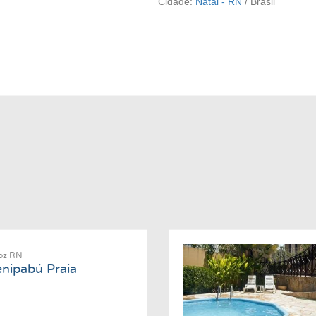
Cidade:
Natal - RN
/
Brasil
moz RN
nipabú Praia