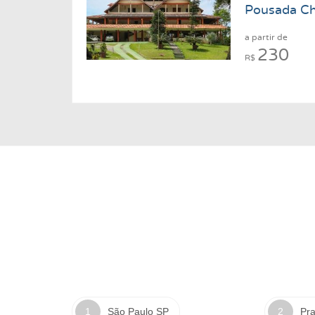
Pousada Ch
a partir de
230
R$
São Paulo SP
Pra