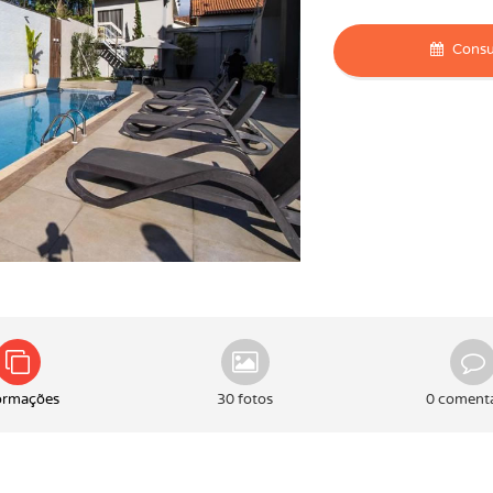
Consul
ormações
30 fotos
0 comentá