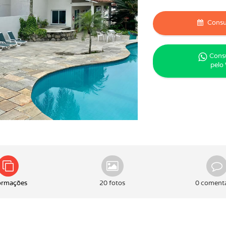
Consul
Consu
pelo
ormações
20 fotos
0 comentá