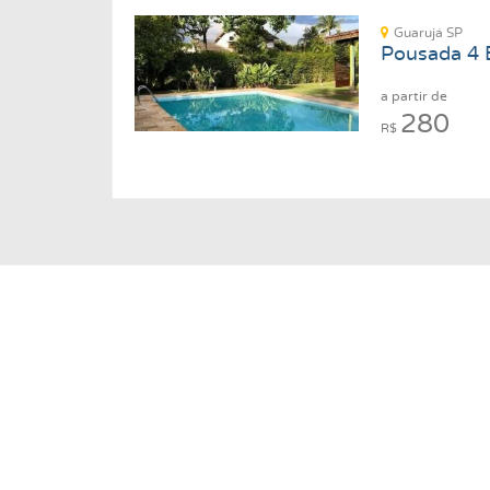
Guarujá SP
Pousada 4 
a partir de
280
R$