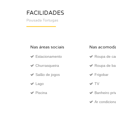
FACILIDADES
Pousada Tortugas
Nas áreas sociais
Nas acomod
Estacionamento
Roupa de c
Churrasqueira
Roupa de b
Salão de jogos
Frigobar
Lago
TV
Piscina
Banheiro pri
Ar condicion