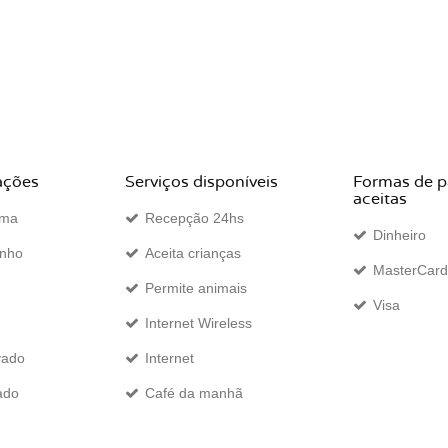
ações
Serviços disponíveis
Formas de 
aceitas
ama
Recepção 24hs
Dinheiro
anho
Aceita crianças
MasterCard
Permite animais
Visa
Internet Wireless
vado
Internet
ado
Café da manhã