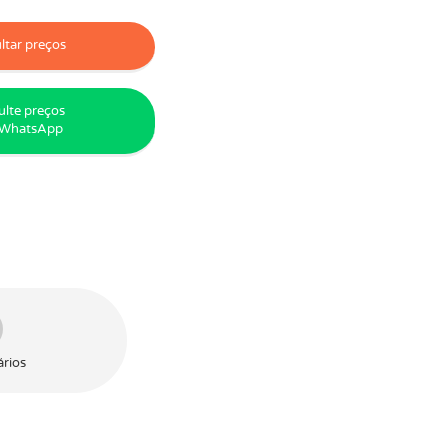
tar preços
lte preços
 WhatsApp
rios