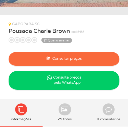
GAROPABA SC
Pousada Charle Brown
cod.5485
Quero avaliar
Consultar preços
Consulte preços
pelo WhatsApp
informações
25 fotos
0 comentários