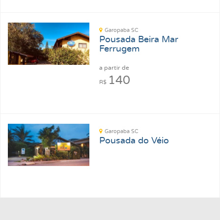
Garopaba SC
Pousada Beira Mar
Ferrugem
a partir de
140
R$
Garopaba SC
Pousada do Véio