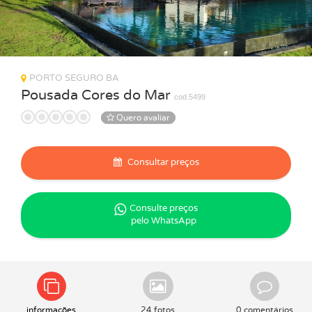
PORTO SEGURO BA
Pousada Cores do Mar
cod.5499
Quero avaliar
Consultar preços
Consulte preços
pelo WhatsApp
informações
24 fotos
0 comentários