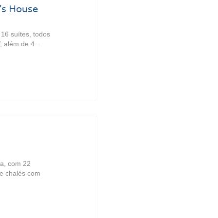
's House
16 suítes, todos
 além de 4...
za, com 22
 e chalés com