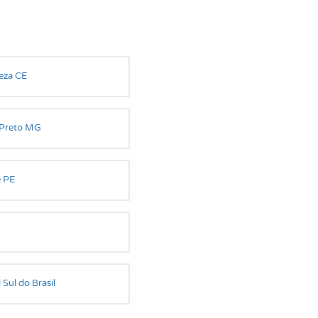
eza CE
Preto MG
e PE
 Sul do Brasil