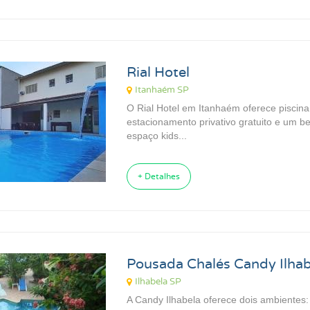
Rial Hotel
Itanhaém SP
O Rial Hotel em Itanhaém oferece piscina 
estacionamento privativo gratuito e um b
espaço kids...
+ Detalhes
Pousada Chalés Candy Ilhab
Ilhabela SP
A Candy Ilhabela oferece dois ambiente