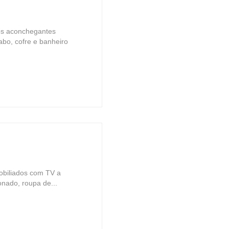
os aconchegantes
abo, cofre e banheiro
obiliados com TV a
ionado, roupa de...